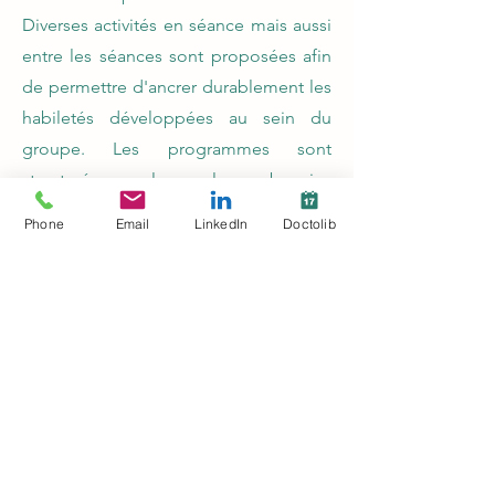
Diverses activités en séance mais aussi
entre les séances sont proposées afin
de permettre d'ancrer durablement les
habiletés développées au sein du
groupe. Les programmes sont
structurés selon les besoins
spécifiques définis de manière
Phone
Email
LinkedIn
Doctolib
individuelle et collective et s'appuient
sur des méthodologies
éprouvées
utilisées notamment dans
les centres médico-psychologiques.