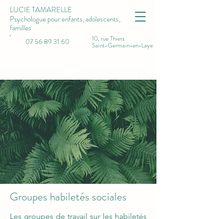
LUCIE TAMARELLE
Psychologue pour enfants, adolescents,
familles
10, rue Thiers
07 56 89 31 60
Saint-Germain-en-Laye
lucietamarelle.psychologue@gmail.com
Groupes habiletés sociales
Les groupes de travail sur les habiletés